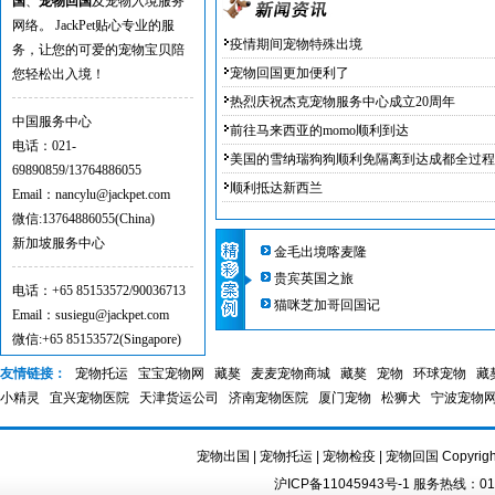
国
、
宠物回国
及宠物入境服务
网络。 JackPet贴心专业的服
疫情期间宠物特殊出境
务，让您的可爱的宠物宝贝陪
宠物回国更加便利了
您轻松出入境！
热烈庆祝杰克宠物服务中心成立20周年
中国服务中心
前往马来西亚的momo顺利到达
电话：021-
美国的雪纳瑞狗狗顺利免隔离到达成都全过程
69890859/13764886055
顺利抵达新西兰
Email：nancylu@jackpet.com
微信:13764886055(China)
新加坡服务中心
金毛出境喀麦隆
贵宾英国之旅
电话：+65 85153572/90036713
猫咪芝加哥回国记
Email：susiegu@jackpet.com
微信:+65 85153572(Singapore)
友情链接：
宠物托运
宝宝宠物网
藏獒
麦麦宠物商城
藏獒
宠物
环球宠物
藏
小精灵
宜兴宠物医院
天津货运公司
济南宠物医院
厦门宠物
松狮犬
宁波宠物
宠物出国
|
宠物托运
|
宠物检疫
|
宠物回国
Copyrigh
沪ICP备11045943号-1 服务热线：010-