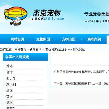
专业
宠物出
JackPet十年
网站首页
宠物回国
宠物出国
精彩案例
当前位置：
网站首页
->
新闻资讯
-> 前往马来西亚的momo顺利到达
各国出入境规定
·
香港
广州的贵宾狗狗momo顺利到达马来西亚，
·
台湾
·
西班牙
下一篇：
宠物回国更加便利了
上一篇：
热
·
意大利
·
法国
·
英国
·
德国
·
新西兰